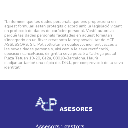
“L’informem que les dades personals que ens proporciona en
aquest formulari estan protegits d’acord amb la legislació vigent
en protecció de dades de caràcter personal. Vostè autoritza
perquè les dades personals facilitades en aquest formulari
s’incorporin en un fitxer creat sota la responsabilitat de ACP
ASSESSORS, S.L. Pot sol·licitar en qualsevol moment l’accés a
les seves dades personals, així com a la seva rectificació,
oposició i cancel·lació, dirigint la seva petició a l’adreça postal
Plaza Tetuan 19-20, 6è2a, 08010–Barcelona. Haurà
d’adjuntar també una còpia del D.N.I., per comprovació de la seva
identitat”
Assesors i gestors